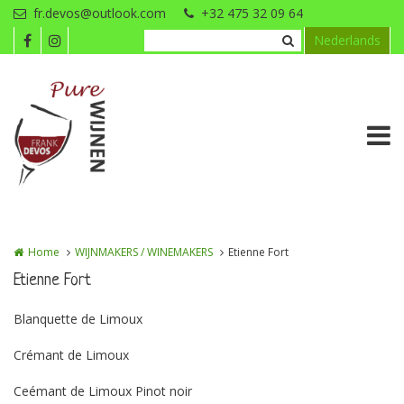
Overslaan en naar de inhoud gaan
fr.devos@outlook.com
+32 475 32 09 64
Nederlands
Home
WIJNMAKERS / WINEMAKERS
Etienne Fort
Etienne Fort
Blanquette de Limoux
Crémant de Limoux
Ceémant de Limoux Pinot noir