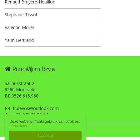
Renaud Bruyère-Houillon
Stéphane Tissot
Valentin Morel
Yann Bertrand
Pure Wijnen Devos
Salinusstraat 2
8560 Moorsele
BE 0526.615.968
fr.devos@outlook.com
+32 475 32 09 64
Deze website maakt gebruik van cookies.
Lees meer
Disclaimer
Privacybeleid

Accept all