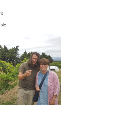
rs
uble