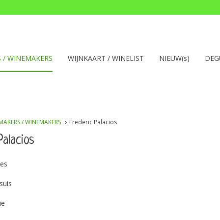
 / WINEMAKERS
WIJNKAART / WINELIST
NIEUW(s)
DEG
MAKERS / WINEMAKERS
Frederic Palacios
Palacios
ses
suis
ie