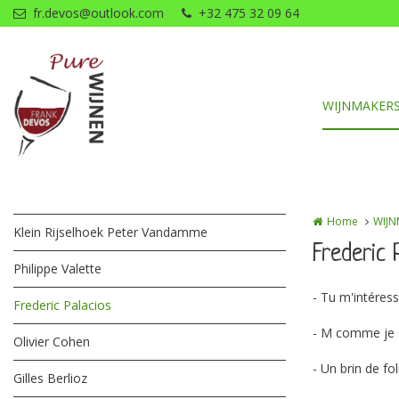
Overslaan en naar de inhoud gaan
fr.devos@outlook.com
+32 475 32 09 64
WIJNMAKERS
Home
WIJN
Klein Rijselhoek Peter Vandamme
Frederic 
Philippe Valette
- Tu m'intéres
Frederic Palacios
- M comme je 
Olivier Cohen
- Un brin de fol
Gilles Berlioz