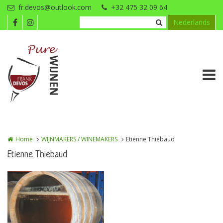
Overslaan en naar de inhoud gaan
fr.devos@outlook.com
+32 475 32 09 64
Nederlands
Home
WIJNMAKERS / WINEMAKERS
Etienne Thiebaud
Etienne Thiebaud