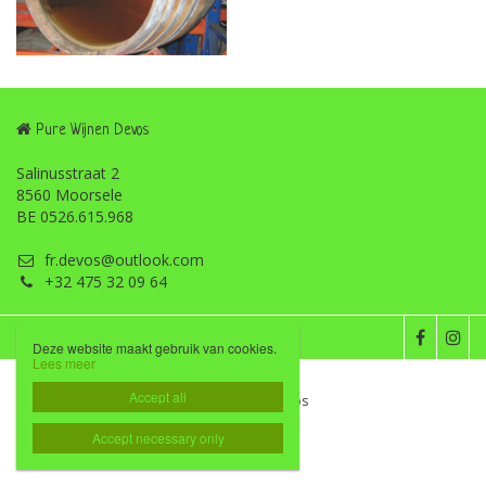
Pure Wijnen Devos
Salinusstraat 2
8560 Moorsele
BE 0526.615.968
fr.devos@outlook.com
+32 475 32 09 64
Disclaimer
Privacybeleid

Deze website maakt gebruik van cookies.
Lees meer
Accept all
Website door Livalos
Accept necessary only